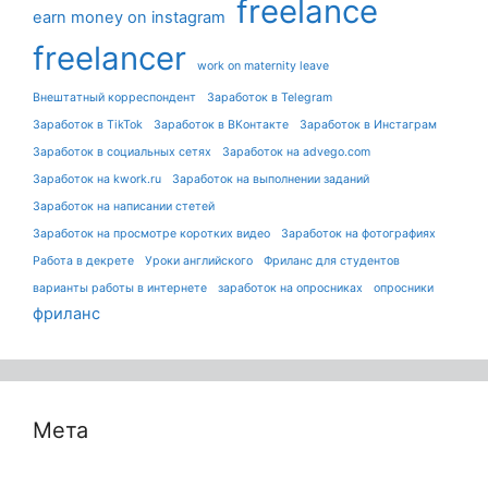
freelance
earn money on instagram
freelancer
work on maternity leave
Внештатный корреспондент
Заработок в Telegram
Заработок в TikTok
Заработок в ВКонтакте
Заработок в Инстаграм
Заработок в социальных сетях
Заработок на advego.com
Заработок на kwork.ru
Заработок на выполнении заданий
Заработок на написании стетей
Заработок на просмотре коротких видео
Заработок на фотографиях
Работа в декрете
Уроки английского
Фриланс для студентов
варианты работы в интернете
заработок на опросниках
опросники
фриланс
Мета