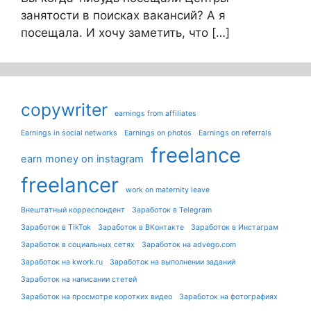
занятости в поисках вакансий? А я
посещала. И хочу заметить, что […]
copywriter
earnings from affiliates
Earnings in social networks
Earnings on photos
Earnings on referrals
freelance
earn money on instagram
freelancer
work on maternity leave
Внештатный корреспондент
Заработок в Telegram
Заработок в TikTok
Заработок в ВКонтакте
Заработок в Инстаграм
Заработок в социальных сетях
Заработок на advego.com
Заработок на kwork.ru
Заработок на выполнении заданий
Заработок на написании стетей
Заработок на просмотре коротких видео
Заработок на фотографиях