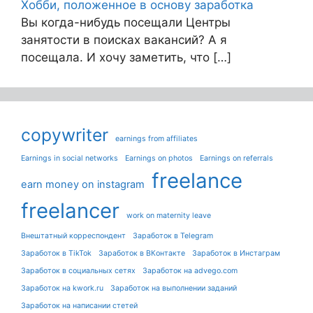
Хобби, положенное в основу заработка
Вы когда-нибудь посещали Центры
занятости в поисках вакансий? А я
посещала. И хочу заметить, что […]
copywriter
earnings from affiliates
Earnings in social networks
Earnings on photos
Earnings on referrals
freelance
earn money on instagram
freelancer
work on maternity leave
Внештатный корреспондент
Заработок в Telegram
Заработок в TikTok
Заработок в ВКонтакте
Заработок в Инстаграм
Заработок в социальных сетях
Заработок на advego.com
Заработок на kwork.ru
Заработок на выполнении заданий
Заработок на написании стетей