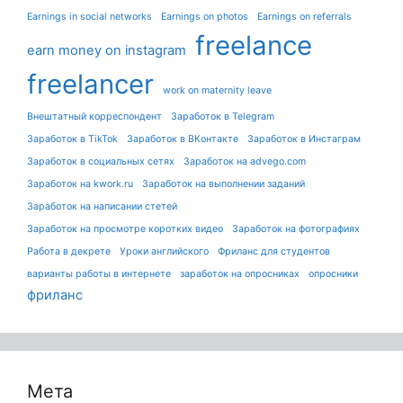
Earnings in social networks
Earnings on photos
Earnings on referrals
freelance
earn money on instagram
freelancer
work on maternity leave
Внештатный корреспондент
Заработок в Telegram
Заработок в TikTok
Заработок в ВКонтакте
Заработок в Инстаграм
Заработок в социальных сетях
Заработок на advego.com
Заработок на kwork.ru
Заработок на выполнении заданий
Заработок на написании стетей
Заработок на просмотре коротких видео
Заработок на фотографиях
Работа в декрете
Уроки английского
Фриланс для студентов
варианты работы в интернете
заработок на опросниках
опросники
фриланс
Мета