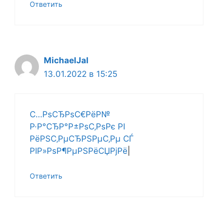
Ответить
MichaelJal
13.01.2022 в 15:25
С…РѕСЂРѕС€РёР№
Р·Р°СЂР°Р±РѕС‚РѕРє РІ
РёРЅС‚РµСЂРЅРµС‚Рµ СЃ
РІР»РѕР¶РµРЅРёСЏРјРё
|
Ответить