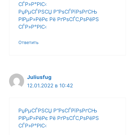
СЃР»Р°РІС‹
РџРµСЃРЅСЏ Р“РѕСЃРїРѕРґСЊ
РІРµР»РёРє Рё РґРѕСЃС‚РѕРёРЅ
СЃР»Р°РІС‹
Ответить
Juliusfug
12.01.2022 в 10:42
РџРµСЃРЅСЏ Р“РѕСЃРїРѕРґСЊ
РІРµР»РёРє Рё РґРѕСЃС‚РѕРёРЅ
СЃР»Р°РІС‹