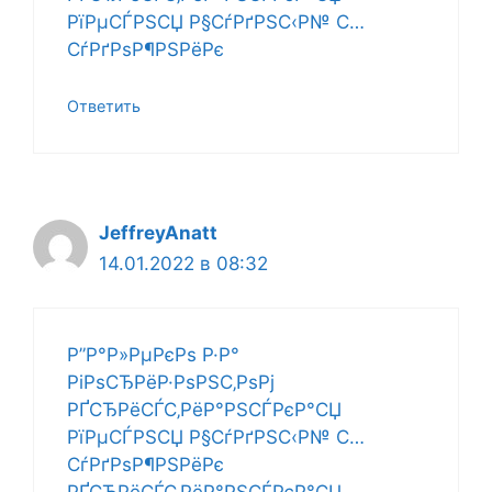
РїРµСЃРЅСЏ Р§СѓРґРЅС‹Р№ С…
СѓРґРѕР¶РЅРёРє
Ответить
JeffreyAnatt
14.01.2022 в 08:32
Р”Р°Р»РµРєРѕ Р·Р°
РіРѕСЂРёР·РѕРЅС‚РѕРј
РҐСЂРёСЃС‚РёР°РЅСЃРєР°СЏ
РїРµСЃРЅСЏ Р§СѓРґРЅС‹Р№ С…
СѓРґРѕР¶РЅРёРє