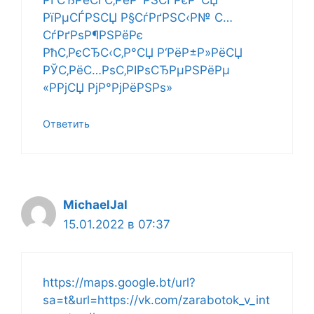
РҐСЂРёСЃС‚РёР°РЅСЃРєР°СЏ
РїРµСЃРЅСЏ Р§СѓРґРЅС‹Р№ С…
СѓРґРѕР¶РЅРёРє
РћС‚РєСЂС‹С‚Р°СЏ Р‘РёР±Р»РёСЏ
РЎС‚РёС…РѕС‚РІРѕСЂРµРЅРёРµ
«РРјСЏ РјР°РјРёРЅРѕ»
Ответить
MichaelJal
15.01.2022 в 07:37
https://maps.google.bt/url?
sa=t&url=https://vk.com/zarabotok_v_int