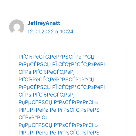
JeffreyAnatt
12.01.2022 в 10:24
РҐСЂРёСЃС‚РёР°РЅСЃРєР°СЏ
РїРµСЃРЅСЏ РЇ СЃС‡Р°СЃС‚Р»РёРІ
СЃРѕ РҐСЂРёСЃС‚РѕРј
РҐСЂРёСЃС‚РёР°РЅСЃРєР°СЏ
РїРµСЃРЅСЏ РЇ СЃС‡Р°СЃС‚Р»РёРІ
СЃРѕ РҐСЂРёСЃС‚РѕРј
РџРµСЃРЅСЏ Р“РѕСЃРїРѕРґСЊ
РІРµР»РёРє Рё РґРѕСЃС‚РѕРёРЅ
СЃР»Р°РІС‹
РџРµСЃРЅСЏ Р“РѕСЃРїРѕРґСЊ
РІРµР»РёРє Рё РґРѕСЃС‚РѕРёРЅ