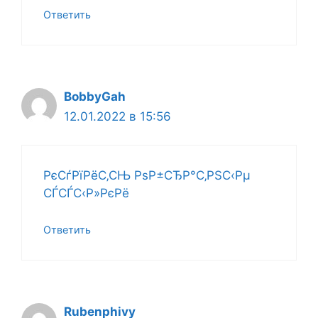
Ответить
BobbyGah
12.01.2022 в 15:56
РєСѓРїРёС‚СЊ РѕР±СЂР°С‚РЅС‹Рµ
СЃСЃС‹Р»РєРё
Ответить
Rubenphivy