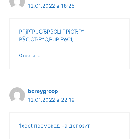
12.01.2022 в 18:25
РРјРїРµСЂРёСЏ РРіСЂР°
РЎС‚СЂР°С‚РµРіРёСЏ
Ответить
boreygroop
12.01.2022 в 22:19
1xbet промокод на депозит