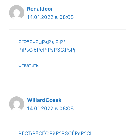
Ronaldcor
14.01.2022 в 08:05
Р”Р°Р»РµРєРѕ Р·Р°
РіРѕСЂРёР·РѕРЅС‚РѕРј
Ответить
WillardCoesk
14.01.2022 в 08:08
РҐСЂРёСЃС‚РёР°РЅСЃРєР°СЏ