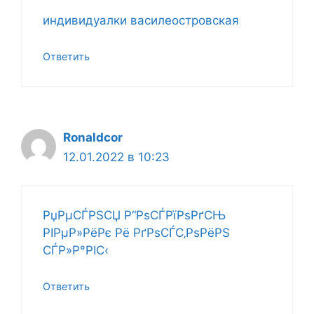
индивидуалки василеостровская
Ответить
Ronaldcor
12.01.2022 в 10:23
РџРµСЃРЅСЏ Р“РѕСЃРїРѕРґСЊ
РІРµР»РёРє Рё РґРѕСЃС‚РѕРёРЅ
СЃР»Р°РІС‹
Ответить