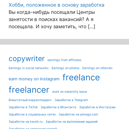
Хобби, положенное в основу заработка
Вы когда-нибудь посещали Центры
занятости в поисках вакансий? А я
посещала. И хочу заметить, что […]
copywriter
earnings from affiliates
Earnings in social networks
Earnings on photos
Earnings on referrals
freelance
earn money on instagram
freelancer
work on maternity leave
Внештатный корреспондент
Заработок в Telegram
Заработок в TikTok
Заработок в ВКонтакте
Заработок в Инстаграм
Заработок в социальных сетях
Заработок на advego.com
Заработок на kwork.ru
Заработок на выполнении заданий
Заработок на написании стетей