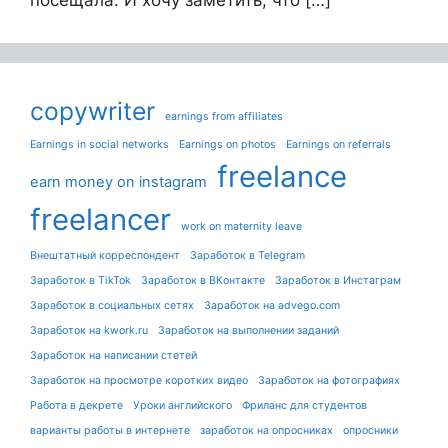
copywriter
earnings from affiliates
Earnings in social networks
Earnings on photos
Earnings on referrals
freelance
earn money on instagram
freelancer
work on maternity leave
Внештатный корреспондент
Заработок в Telegram
Заработок в TikTok
Заработок в ВКонтакте
Заработок в Инстаграм
Заработок в социальных сетях
Заработок на advego.com
Заработок на kwork.ru
Заработок на выполнении заданий
Заработок на написании стетей
Заработок на просмотре коротких видео
Заработок на фотографиях
Работа в декрете
Уроки английского
Фриланс для студентов
варианты работы в интернете
заработок на опросниках
опросники