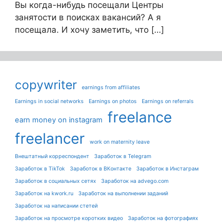
Вы когда-нибудь посещали Центры
занятости в поисках вакансий? А я
посещала. И хочу заметить, что […]
copywriter
earnings from affiliates
Earnings in social networks
Earnings on photos
Earnings on referrals
freelance
earn money on instagram
freelancer
work on maternity leave
Внештатный корреспондент
Заработок в Telegram
Заработок в TikTok
Заработок в ВКонтакте
Заработок в Инстаграм
Заработок в социальных сетях
Заработок на advego.com
Заработок на kwork.ru
Заработок на выполнении заданий
Заработок на написании стетей
Заработок на просмотре коротких видео
Заработок на фотографиях