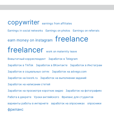
copywriter
earnings from affiliates
Earnings in social networks
Earnings on photos
Earnings on referrals
freelance
earn money on instagram
freelancer
work on maternity leave
Внештатный корреспондент
Заработок в Telegram
Заработок в TikTok
Заработок в ВКонтакте
Заработок в Инстаграм
Заработок в социальных сетях
Заработок на advego.com
Заработок на kwork.ru
Заработок на выполнении заданий
Заработок на написании стетей
Заработок на просмотре коротких видео
Заработок на фотографиях
Работа в декрете
Уроки английского
Фриланс для студентов
варианты работы в интернете
заработок на опросниках
опросники
фриланс