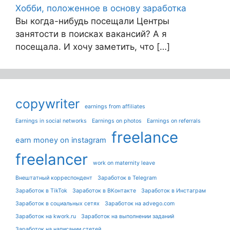
Хобби, положенное в основу заработка
Вы когда-нибудь посещали Центры
занятости в поисках вакансий? А я
посещала. И хочу заметить, что […]
copywriter
earnings from affiliates
Earnings in social networks
Earnings on photos
Earnings on referrals
freelance
earn money on instagram
freelancer
work on maternity leave
Внештатный корреспондент
Заработок в Telegram
Заработок в TikTok
Заработок в ВКонтакте
Заработок в Инстаграм
Заработок в социальных сетях
Заработок на advego.com
Заработок на kwork.ru
Заработок на выполнении заданий
Заработок на написании стетей