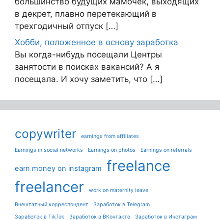
большинство будущих мамочек, выходящих
в декрет, плавно перетекающий в
трехгодичный отпуск […]
Хобби, положенное в основу заработка
Вы когда-нибудь посещали Центры
занятости в поисках вакансий? А я
посещала. И хочу заметить, что […]
copywriter
earnings from affiliates
Earnings in social networks
Earnings on photos
Earnings on referrals
freelance
earn money on instagram
freelancer
work on maternity leave
Внештатный корреспондент
Заработок в Telegram
Заработок в TikTok
Заработок в ВКонтакте
Заработок в Инстаграм